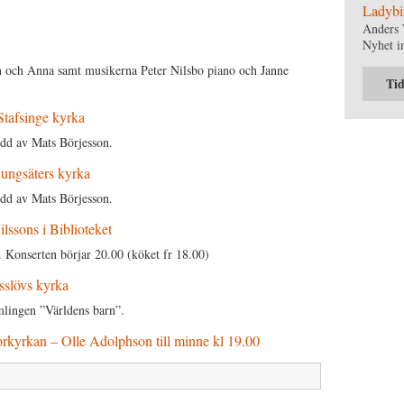
Ladybi
Anders 
Nyhet i
 och Anna samt musikerna Peter Nilsbo piano och Janne
Tid
Stafsinge kyrka
edd av Mats Börjesson.
ungsäters kyrka
edd av Mats Börjesson.
lssons i Biblioteket
. Konserten börjar 20.00 (köket fr 18.00)
sslövs kyrka
amlingen ”Världens barn”.
rkyrkan – Olle Adolphson till minne kl 19.00