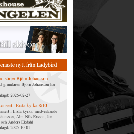
rd sörjer Björn Johansson
d-grundaren Björn Johansson har
nlagd: 2026-02-27
nsert i Ersta kyrka 8/10
nsert i Ersta kyrka, medverkande
ohansson, Alm-Nils Ersson, Jan
 och Anders Ekdahl
nlagd: 2025-10-01