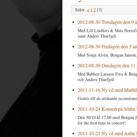
Sidor:
«
1
2
[3]
2012-08-30 Torsdagen den 9 a
Med Lill Lindfors & Mats Norrefa
samt Anders Thurfjell.
2012-08-30 Fredagen den 3 aug
Med Sonja Alvén, Bengan Janson,
2012-08-30 Onsdagen den 11 j
Med Babben Larsson Ewa & Bengan
och Anders Thurfjell
2011-11-16 Ny cd med Matild
Grattis till de strålande recensione
2011-10-24 Konsert på Södra 
Den 30/10 kl 17.00 med Bengan
for the first time in concert!
2011-10-21 Ny cd med Anita S