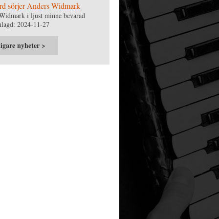
rd sörjer Anders Widmark
Widmark i ljust minne bevarad
nlagd: 2024-11-27
igare nyheter >