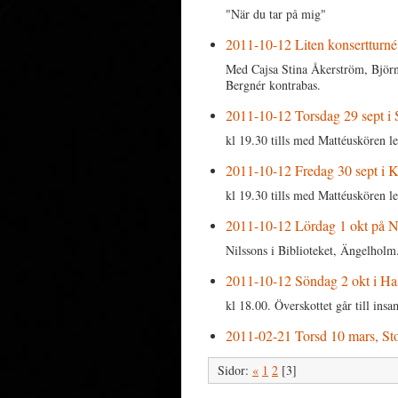
"När du tar på mig"
2011-10-12 Liten konsertturné
Med Cajsa Stina Åkerström, Björn
Bergnér kontrabas.
2011-10-12 Torsdag 29 sept i 
kl 19.30 tills med Mattéuskören l
2011-10-12 Fredag 30 sept i K
kl 19.30 tills med Mattéuskören l
2011-10-12 Lördag 1 okt på Ni
Nilssons i Biblioteket, Ängelholm
2011-10-12 Söndag 2 okt i Ha
kl 18.00. Överskottet går till ins
2011-02-21 Torsd 10 mars, Sto
Sidor:
«
1
2
[3]