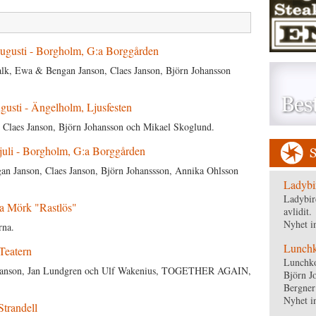
ugusti - Borgholm, G:a Borggården
lk, Ewa & Bengan Janson, Claes Janson, Björn Johansson
usti - Ängelholm, Ljusfesten
 Claes Janson, Björn Johansson och Mikael Skoglund.
uli - Borgholm, G:a Borggården
 Janson, Claes Janson, Björn Johanssson, Annika Ohlsson
Ladybi
Ladybir
a Mörk "Rastlös"
avlidit.
Nyhet i
rna.
Lunchko
Teatern
Lunchko
 Janson, Jan Lundgren och Ulf Wakenius, TOGETHER AGAIN,
Björn J
Bergner
Nyhet i
trandell