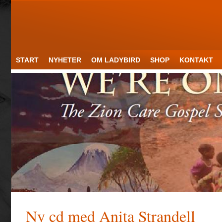
START
NYHETER
OM LADYBIRD
SHOP
KONTAKT
Ny cd med Anita Strandell