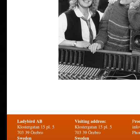
Ladybird AB
Visiting address:
ro
P
Klostergatan 15 pl. 5
Klostergatan 15 pl. 5
info
703 39 Örebro
703 39 Örebro
Pho
Sweden
Sweden