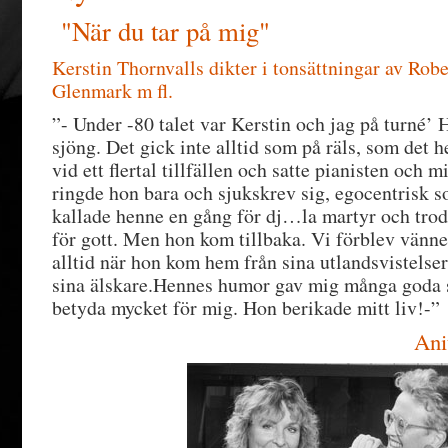
"När du tar på mig"
Kerstin Thornvalls dikter i tonsättningar av Rob
Glenmark m fl.
”- Under -80 talet var Kerstin och jag på turné’ 
sjöng. Det gick inte alltid som på räls, som det 
vid ett flertal tillfällen och satte pianisten och 
ringde hon bara och sjukskrev sig, egocentrisk s
kallade henne en gång för dj…la martyr och trodd
för gott. Men hon kom tillbaka. Vi förblev vänn
alltid när hon kom hem från sina utlandsvistelse
sina älskare.Hennes humor gav mig många goda s
betyda mycket för mig. Hon berikade mitt liv!-”
Anita Stran