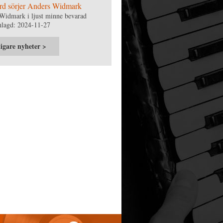
rd sörjer Anders Widmark
Widmark i ljust minne bevarad
nlagd: 2024-11-27
igare nyheter >