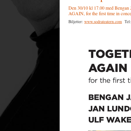
Den 30/10 kl 17.00 med Bengan
AGAIN, for the first time in conce
Biljetter:
www.sodrateatern.com
Tel: