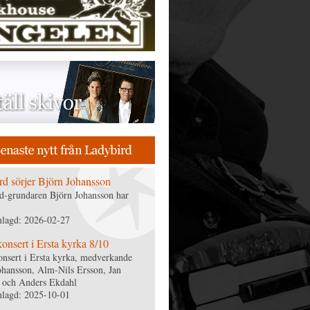
rd sörjer Björn Johansson
d-grundaren Björn Johansson har
nlagd: 2026-02-27
nsert i Ersta kyrka 8/10
nsert i Ersta kyrka, medverkande
ohansson, Alm-Nils Ersson, Jan
 och Anders Ekdahl
nlagd: 2025-10-01