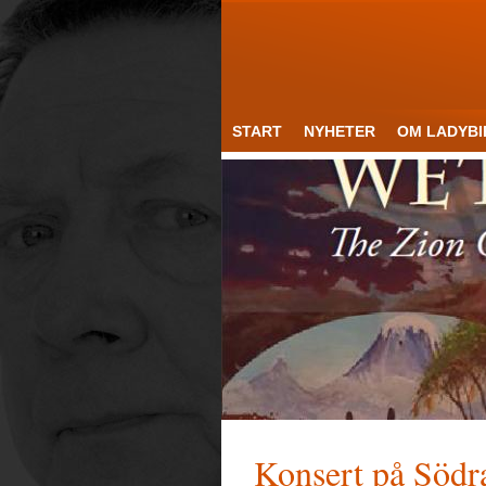
START
NYHETER
OM LADYBI
Konsert på Södr