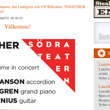
 Janson, Jan Lundgren och Ulf Wakenius, TOGETHER
rt!
08/531 99 49 01
Välkomna!
Ladybi
Ladybir
avlidit.
Nyhet i
Lunchko
Lunchko
Björn J
Bergner
Nyhet i