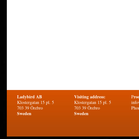
Ladybird AB
Visiting address:
ro
P
Klostergatan 15 pl. 5
Klostergatan 15 pl. 5
info
703 39 Örebro
703 39 Örebro
Pho
Sweden
Sweden