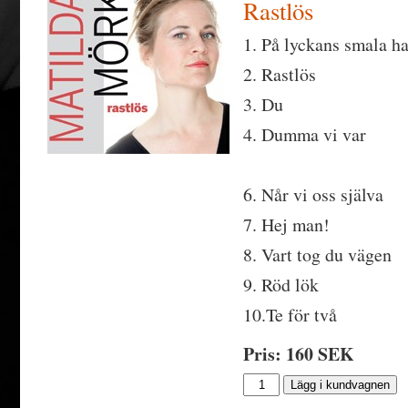
Rastlös
1. På lyckans smala h
2. Rastlös
3. Du
4. Dumma vi var
6. Når vi oss själva
7. Hej man!
8. Vart tog du vägen
9. Röd lök
10.Te för två
Pris: 160 SEK