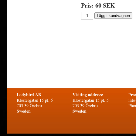
Pris: 60 SEK
Ladybird AB
Visiting address:
ro
P
Klostergatan 15 pl. 5
Klostergatan 15 pl. 5
info
703 39 Örebro
703 39 Örebro
Pho
Sweden
Sweden