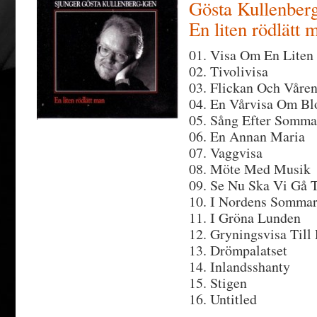
Gösta Kullenberg
En liten rödlätt 
01. Visa Om En Liten
02. Tivolivisa
03. Flickan Och Våre
04. En Vårvisa Om B
05. Sång Efter Somm
06. En Annan Maria
07. Vaggvisa
08. Möte Med Musik
09. Se Nu Ska Vi Gå T
10. I Nordens Somma
11. I Gröna Lunden
12. Gryningsvisa Till
13. Drömpalatset
14. Inlandsshanty
15. Stigen
16. Untitled