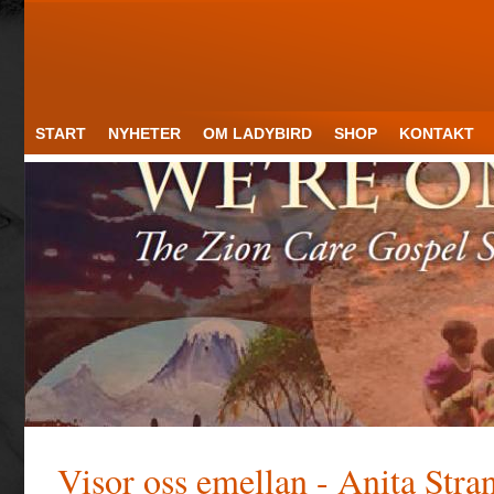
START
NYHETER
OM LADYBIRD
SHOP
KONTAKT
Visor oss emellan - Anita Stra