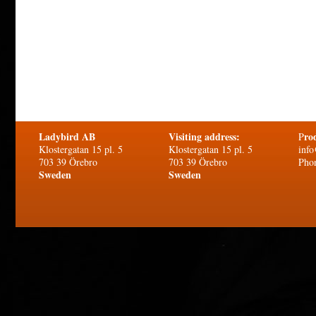
Ladybird AB
Visiting address:
ro
P
Klostergatan 15 pl. 5
Klostergatan 15 pl. 5
info
703 39 Örebro
703 39 Örebro
Pho
Sweden
Sweden