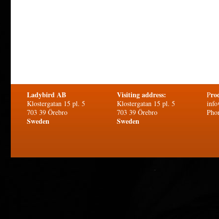
Ladybird AB
Visiting address:
ro
P
Klostergatan 15 pl. 5
Klostergatan 15 pl. 5
info
703 39 Örebro
703 39 Örebro
Pho
Sweden
Sweden